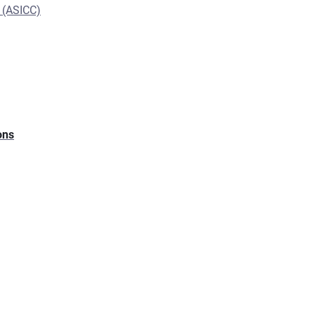
l (ASICC)
ons