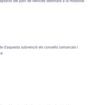
ptació del parc de vehicles destinats a la mobilitat
te d’aquesta subvenció els consells comarcals i
na.