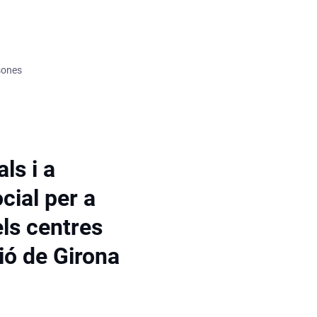
rsones
ls i a
cial per a
ls centres
ió de Girona