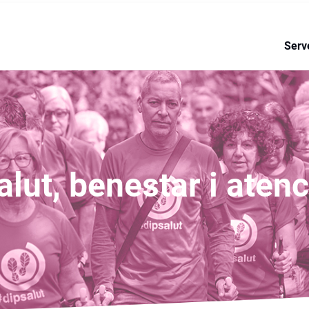
ctiva de Dipsalut en la seva
de la salut i l'acció social
Serv
lut, benestar i aten