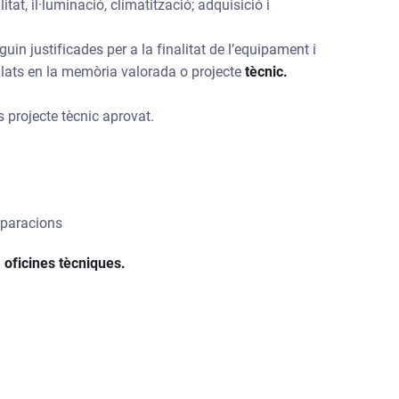
itat, il·luminació, climatització; adquisició i
uin justificades per a la finalitat de l’equipament i
allats en la memòria valorada o projecte
tècnic.
s projecte tècnic aprovat.
reparacions
 oficines tècniques.