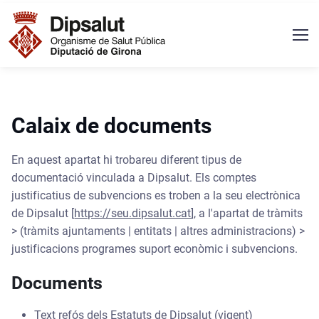
Vés al contingut
Navegació principal
Calaix de documents
En aquest apartat hi trobareu diferent tipus de
documentació vinculada a Dipsalut. Els comptes
justificatius de subvencions es troben a la seu electrònica
de Dipsalut [
https://seu.dipsalut.cat
], a l'apartat de tràmits
> (tràmits ajuntaments | entitats | altres administracions) >
justificacions programes suport econòmic i subvencions.
Documents
Text refós dels Estatuts de Dipsalut (vigent)