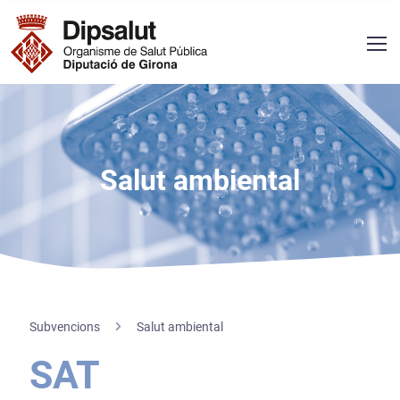
Vés al contingut
Navegació principal
Salut ambiental
Subvencions
Salut ambiental
SAT