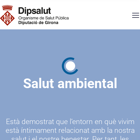
Vés al contingut
Navegació principal
Salut ambiental
Està demostrat que l’entorn en què vivim
està íntimament relacionat amb la nostra
salut i el nostre benestar. Per tant, les