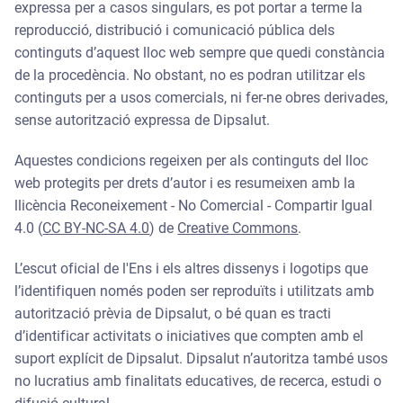
expressa per a casos singulars, es pot portar a terme la
reproducció, distribució i comunicació pública dels
continguts d’aquest lloc web sempre que quedi constància
de la procedència. No obstant, no es podran utilitzar els
continguts per a usos comercials, ni fer-ne obres derivades,
sense autorització expressa de Dipsalut.
Aquestes condicions regeixen per als continguts del lloc
web protegits per drets d’autor i es resumeixen amb la
llicència Reconeixement - No Comercial - Compartir Igual
4.0 (
CC BY-NC-SA 4.0
) de
Creative Commons
.
L’escut oficial de l'Ens i els altres dissenys i logotips que
l’identifiquen només poden ser reproduïts i utilitzats amb
autorització prèvia de Dipsalut, o bé quan es tracti
d’identificar activitats o iniciatives que compten amb el
suport explícit de Dipsalut. Dipsalut n’autoritza també usos
no lucratius amb finalitats educatives, de recerca, estudi o