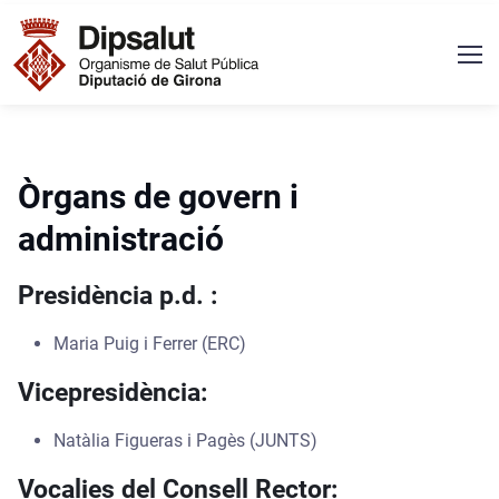
Vés al contingut
Navegació principal
Òrgans de govern i
administració
Presidència p.d. :
Maria Puig i Ferrer (ERC)
Vicepresidència:
Natàlia Figueras i Pagès (JUNTS)
Vocalies del Consell Rector: