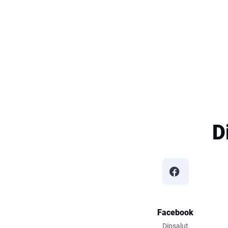
Paginació
D
Facebook
Dipsalut