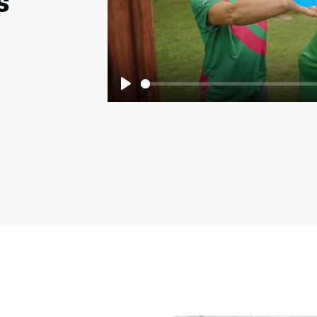
s
P
Play