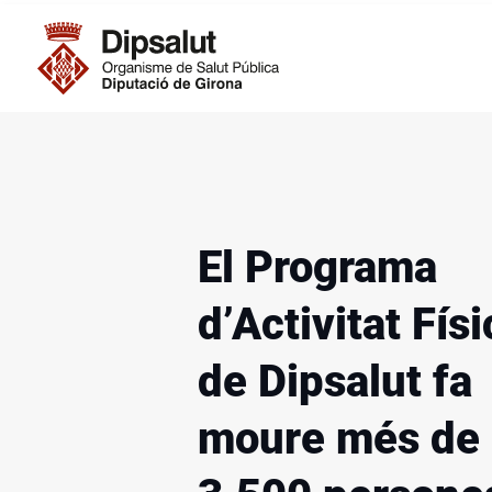
la perspe
Vés al contingut
concepció 
Navegació principal
El Programa
d’Activitat Físi
de Dipsalut fa
moure més de