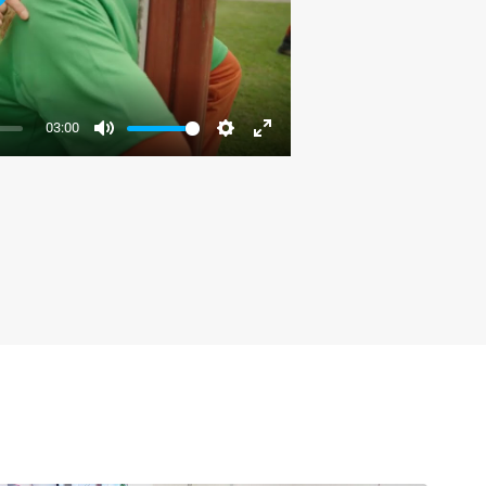
lay
03:00
Mute
Settings
Enter
fullscreen