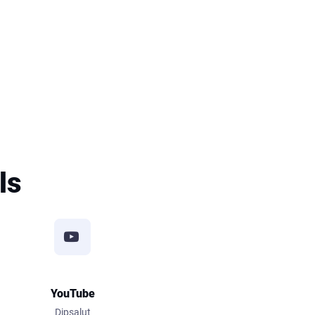
ls
YouTube
Dipsalut