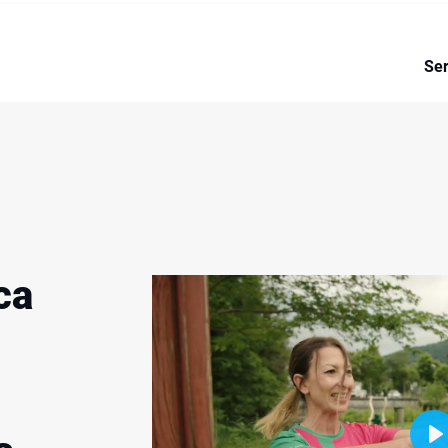
ctiva de Dipsalut en la seva
de la salut i l'acció social
Ser
ca