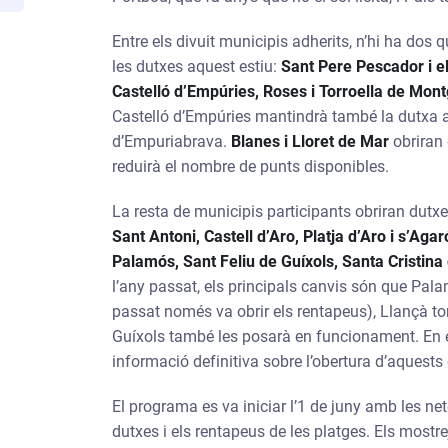
Entre els divuit municipis adherits, n’hi ha dos
les dutxes aquest estiu:
Sant Pere Pescador i el
Castelló d’Empúries, Roses i Torroella de Mont
Castelló d’Empúries mantindrà també la dutxa a
d’Empuriabrava.
Blanes i Lloret de Mar
obriran 
reduirà el nombre de punts disponibles.
La resta de municipis participants obriran dutx
Sant Antoni, Castell d’Aro, Platja d’Aro i s’Agar
Palamós, Sant Feliu de Guíxols, Santa Cristina
l’any passat, els principals canvis són que Palamó
passat només va obrir els rentapeus), Llançà tor
Guíxols també les posarà en funcionament. En 
informació definitiva sobre l’obertura d’aquest
El programa es va iniciar l’1 de juny amb les net
dutxes i els rentapeus de les platges. Els mostrej