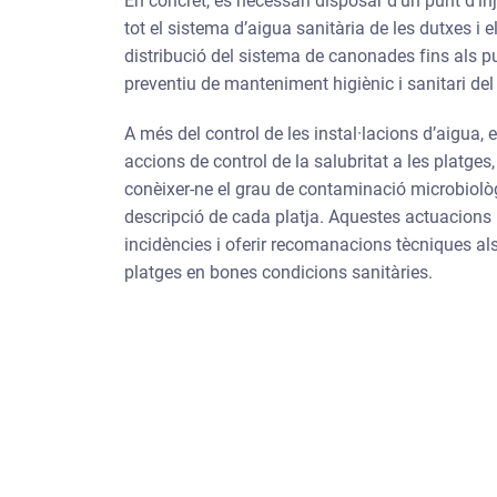
En concret, és necessari disposar d’un punt d’in
tot el sistema d’aigua sanitària de les dutxes i el
distribució del sistema de canonades fins als pun
preventiu de manteniment higiènic i sanitari de
A més del control de les instal·lacions d’aigua,
accions de control de la salubritat a les platges,
conèixer-ne el grau de contaminació microbiològi
descripció de cada platja. Aquestes actuacions
incidències i oferir recomanacions tècniques al
platges en bones condicions sanitàries.