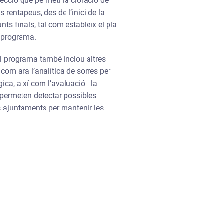
jecció que permeti la cloració de
s rentapeus, des de l’inici de la
ts finals, tal com estableix el pla
l programa.
 el programa també inclou altres
 com ara l’analítica de sorres per
ca, així com l’avaluació i la
 permeten detectar possibles
s ajuntaments per mantenir les