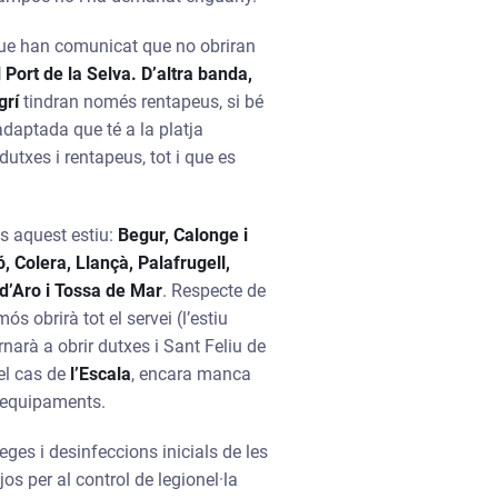
 que han comunicat que no obriran
 Port de la Selva. D’altra banda,
grí
tindran només rentapeus, si bé
daptada que té a la platja
dutxes i rentapeus, tot i que es
es aquest estiu:
Begur, Calonge i
ó, Colera, Llançà, Palafrugell,
 d’Aro i Tossa de Mar
. Respecte de
s obrirà tot el servei (l’estiu
narà a obrir dutxes i Sant Feliu de
el cas de
l’Escala
, encara manca
s equipaments.
eges i desinfeccions inicials de les
os per al control de legionel·la