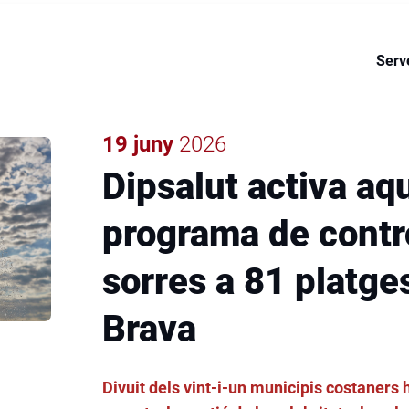
ctiva de Dipsalut en la seva
de la salut i l'acció social
Serv
19 juny
2026
Dipsalut activa aqu
programa de contro
sorres a 81 platge
Brava
Divuit dels vint-i-un municipis costaners 
ENTRADILLA