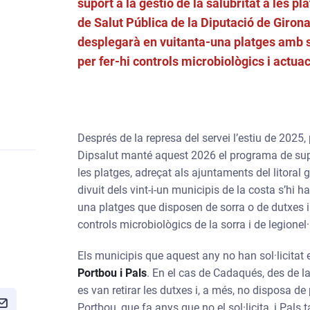
suport a la gestió de la salubritat a les 
de Salut Pública de la Diputació de Girona
desplegarà en vuitanta-una platges amb 
per fer-hi controls microbiològics i actua
Després de la represa del servei l’estiu de 2025,
Dipsalut manté aquest 2026 el programa de supor
les platges, adreçat als ajuntaments del litoral gir
divuit dels vint-i-un municipis de la costa s’hi h
una platges que disposen de sorra o de dutxes i 
controls microbiològics de la sorra i de legionel·
Els municipis que aquest any no han sol·licitat
Portbou i Pals
. En el cas de Cadaqués, des de 
es van retirar les dutxes i, a més, no disposa de
Portbou, que fa anys que no el sol·licita, i Pa