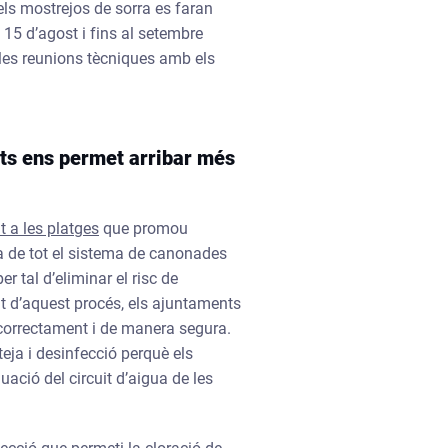
 els mostrejos de sorra es faran
el 15 d’agost i fins al setembre
n les reunions tècniques amb els
nts ens permet arribar més
t a les platges
que promou
va de tot el sistema de canonades
r tal d’eliminar el risc de
tat d’aquest procés, els ajuntaments
 correctament i de manera segura.
ja i desinfecció perquè els
ació del circuit d’aigua de les