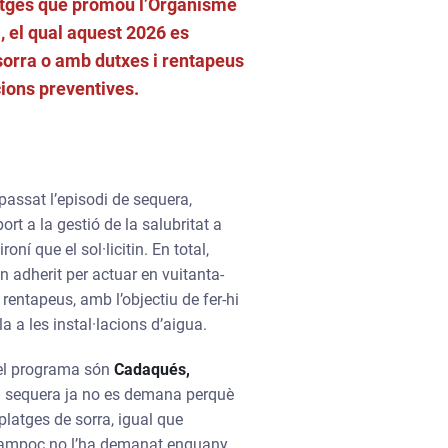
platges que promou l’Organisme
, el qual aquest 2026 es
sorra o amb dutxes i rentapeus
cions preventives.
 passat l’episodi de sequera,
t a la gestió de la salubritat a
oní que el sol·licitin. En total,
an adherit per actuar en vuitanta-
rentapeus, amb l’objectiu de fer-hi
la a les instal·lacions d’aigua.
 el programa són
Cadaqués,
la sequera ja no es demana perquè
 platges de sorra, igual que
ls tampoc no l’ha demanat enguany.