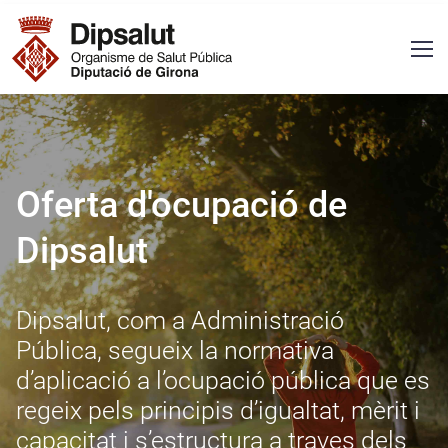
Vés al contingut
Navegació principal
Oferta d'ocupació de
Dipsalut
Dipsalut, com a Administració
Pública, segueix la normativa
d’aplicació a l’ocupació pública que es
regeix pels principis d’igualtat, mèrit i
capacitat i s’estructura a traves dels