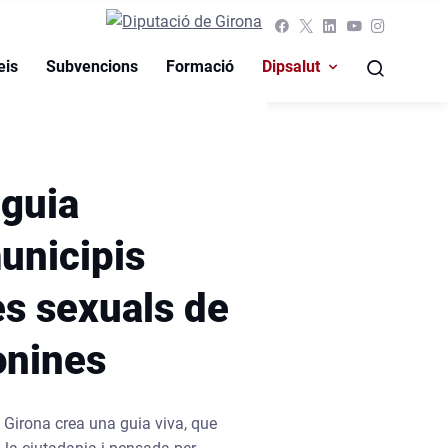
 seva
cial
eis
Subvencions
Formació
Dipsalut
 guia
municipis
es sexuals de
onines
 Girona crea una guia viva, que