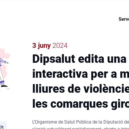
la perspectiva de Dipsalut en la
concepció de la salut i l'acció so
Serv
3 juny
2024
Dipsalut edita una
interactiva per a 
lliures de violènci
les comarques gir
L’Organisme de Salut Pública de la Diputació de