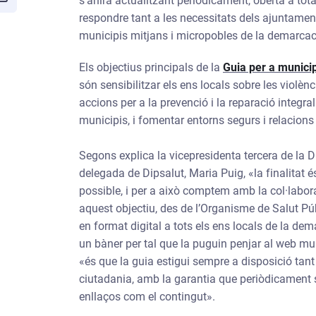
s’anirà actualitzant periòdicament, oberta a tot
respondre tant a les necessitats dels ajuntame
municipis mitjans i micropobles de la demarcac
Els objectius principals de la
Guia per a municip
són sensibilitzar els ens locals sobre les violènci
accions per a la prevenció i la reparació integral
municipis, i fomentar entorns segurs i relacions i
Segons explica la vicepresidenta tercera de la D
delegada de Dipsalut, Maria Puig, «la finalitat 
possible, i per a això comptem amb la col·labo
aquest objectiu, des de l’Organisme de Salut Públ
en format digital a tots els ens locals de la dem
un bàner per tal que la puguin penjar al web mun
«és que la guia estigui sempre a disposició tant
ciutadania, amb la garantia que periòdicament s’
enllaços com el contingut».