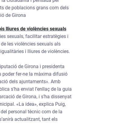
a la ciutadania i pensada per
nts de poblacions grans com dels
ió de Girona
is lliures de violències sexuals
es sexuals, facilitar estratègies i
 de les violències sexuals als
gualitàries i lliures de violències.
iputació de Girona i presidenta
és poder fer-ne la màxima difusió
ració dels ajuntaments». Amb
ica s’ha enviat l’enllaç de la guia
arcació de Girona, i s’ha dissenyat
icipal. «La idea», explica Puig,
 del personal tècnic com de la
anirà actualitzant, tant els