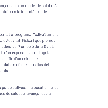
vançar cap a un model de salut més
i, així com la importància del
sentat el
programa “Activa’t amb la
ma d'Activitat Física i que promou
inadora de Promoció de la Salut,
, n’ha exposat els continguts i
ientífic d’un estudi de la
atat els efectes positius del
pants.
articipatives, i ha posat en relleu
ques de salut per avançar cap a
s.