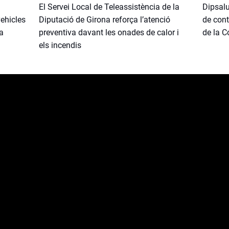
El Servei Local de Teleassistència de la
Dipsalu
vehicles
Diputació de Girona reforça l’atenció
de cont
da
preventiva davant les onades de calor i
de la C
els incendis