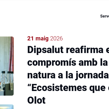
ctiva de Dipsalut en la seva
de la salut i l'acció social
Serv
21 maig
2026
Dipsalut reafirma 
compromís amb la s
natura a la jornada
“Ecosistemes que 
Olot