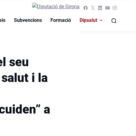
eis
Subvencions
Formació
Dipsalut
el seu
alut i la
cuiden” a