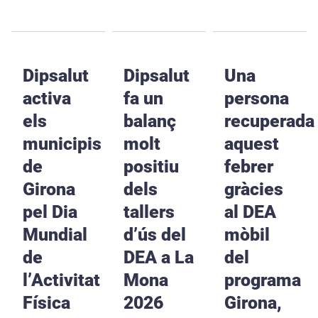
Dipsalut
Dipsalut
Una
activa
fa un
persona
els
balanç
recuperada
municipis
molt
aquest
de
positiu
febrer
Girona
dels
gràcies
pel Dia
tallers
al DEA
Mundial
d’ús del
mòbil
de
DEA a La
del
l’Activitat
Mona
programa
Física
2026
Girona,