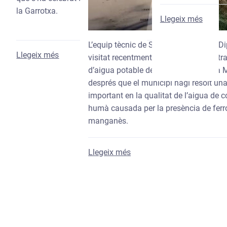
la Garrotxa.
sobre O
Llegeix més
L’equip tècnic de Salut Ambiental de D
sobre Dipsalut reafirma el seu compromís amb l
Llegeix més
visitat recentment la nova planta de t
d’aigua potable de Sant Llorenç de la 
després que el municipi hagi resolt una
important en la qualitat de l’aigua de
humà causada per la presència de ferro
manganès.
sobre Dipsalut acompanya S
Llegeix més