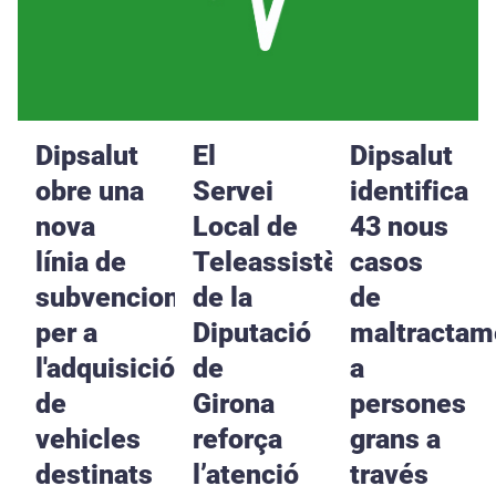
Dipsalut
El
Dipsalut
obre una
Servei
identifica
nova
Local de
43 nous
línia de
Teleassistència
casos
subvencions
de la
de
per a
Diputació
maltractam
l'adquisició
de
a
de
Girona
persones
vehicles
reforça
grans a
destinats
l’atenció
través