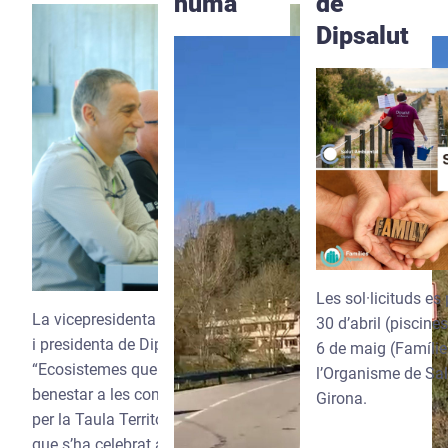
humà
de
Dipsalut
Les sol·licituds es
La vicepresidenta tercera de la Diputació de Girona
30 d’abril (piscines 
i presidenta de Dipsalut ha obert avui la jornada
6 de maig (Famílie
“Ecosistemes que cuiden: comunitat, natura i
l’Organisme de Sal
benestar a les comarques gironines”, impulsada
Girona.
per la Taula Territorial Salut i Natura de Girona,
que s’ha celebrat a l’Hospital d’Olot i Comarcal de