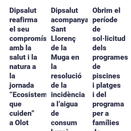
Dipsalut
Dipsalut
Obrim el
reafirma
acompanya
període
el seu
Sant
de
compromís
Llorenç
sol·licitud
amb la
de la
dels
salut i la
Muga en
programes
natura a
la
de
la
resolució
piscines
jornada
de la
i platges
“Ecosistemes
incidència
i del
que
a l’aigua
programa
cuiden”
de
per a
a Olot
consum
famílies