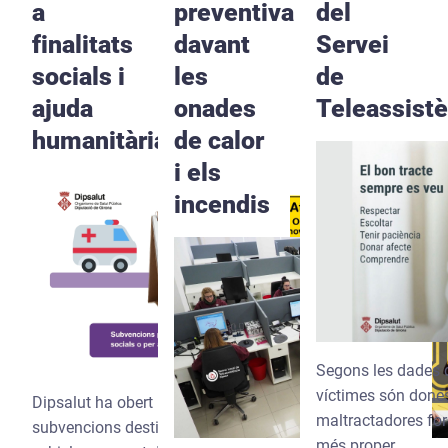
a
preventiva
del
finalitats
davant
Servei
socials i
les
de
ajuda
onades
Teleassistè
humanitària
de calor
i els
incendis
Segons les dades de
víctimes són dones
Dipsalut ha obert una nova convocatòria de
maltractadores for
subvencions destinada a fomentar l'adquisició de
més proper