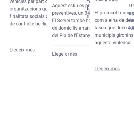
vehicles per part d'entitats sense ànim de lucre i
Aquest estiu es preveu fer prop de 30.
organitzacions que desenvolupen actuacions amb
El protocol funcio
preventives, un 34,4 % més que l’estiu 
finalitats socials o d'ajuda humanitària en zones
com a eina de detec
El Servei també ha contactat amb més 
de conflicte bèl·lic.
tasca que duen a te
de domicilis arran dels incendis del Ba
municipis gironins 
del Pla de l’Estany.
aquesta violència
sobre Dipsalut obre una nova línia de subvencion
Llegeix més
sobre El Servei Local de Te
Llegeix més
sobre 
Llegeix més