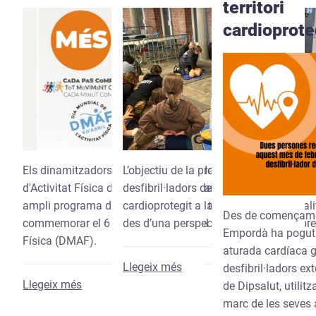
territori
cardioprote
Els dinamitzadors i dinamitzadores del Programa
L’objectiu de la proposta ha estat acost
d'Activitat Física de Dipsalut han organitzat un
desfibril·ladors del programa Girona, ter
ampli programa d’activitats arreu del territori per
cardioprotegit a la ciutadania i normalit
Des de començamen
commemorar el 6 d’abril, Dia Mundial de l’Activitat
des d’una perspectiva pedagògica i pr
Empordà ha pogut 
Física (DMAF).
aturada cardíaca gr
sobre Dipsalut fa un balan
Llegeix més
desfibril·ladors e
sobre Dipsalut activa els municipis de Girona pe
Llegeix més
de Dipsalut, utilitz
marc de les seves