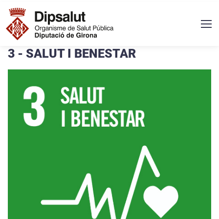
Vés al contingut
Navegació principal
3 - SALUT I BENESTAR