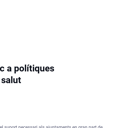
c a polítiques
 salut
el suport necessari als ajuntaments en gran part de