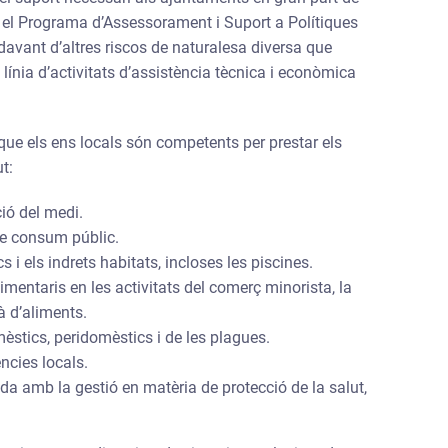
b el Programa d’Assessorament i Suport a Polítiques
davant d’altres riscos de naturalesa diversa que
línia d’activitats d’assistència tècnica i econòmica
 que els ens locals són competents per prestar els
t:
ció del medi.
 de consum públic.
s i els indrets habitats, incloses les piscines.
limentaris en les activitats del comerç minorista, la
à d’aliments.
mèstics, peridomèstics i de les plagues.
ncies locals.
da amb la gestió en matèria de protecció de la salut,