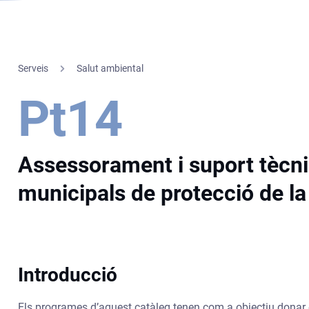
Serveis
Salut ambiental
Pt14
Assessorament i suport tècni
municipals de protecció de la
Introducció
Els programes d’aquest catàleg tenen com a objectiu donar 