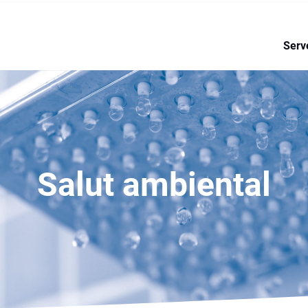
la perspectiva de Dipsalut en la
concepció de la salut i l'acció so
Serv
Salut ambiental