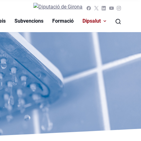
 seva
cial
eis
Subvencions
Formació
Dipsalut