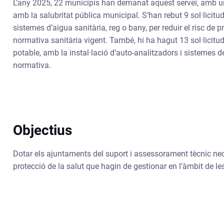
L’any 2025, 22 municipis han demanat aquest servei, amb un
amb la salubritat pública municipal. S’han rebut 9 sol·licitu
sistemes d’aigua sanitària, reg o bany, per reduir el risc de pr
normativa sanitària vigent. També, hi ha hagut 13 sol·licit
potable, amb la instal·lació d’auto-analitzadors i sistemes
normativa.
Objectius
Dotar els ajuntaments del suport i assessorament tècnic nece
protecció de la salut que hagin de gestionar en l’àmbit de l