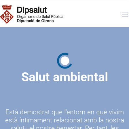
Vés al contingut
Navegació principal
Salut ambiental
Està demostrat que l’entorn en què vivim
està íntimament relacionat amb la nostra
salut i el nostre benestar. Per tant, les